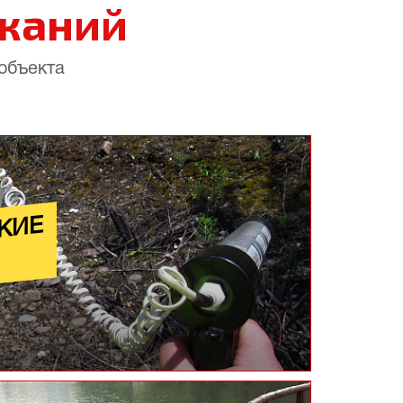
каний
объекта
КИЕ