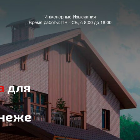
Инженерные Изыскания
Время работы: ПН - СБ, с 8:00 до 18:00
а
для
онеже